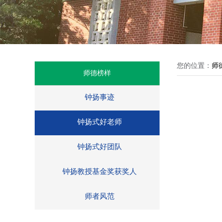
您的位置：
师
师德榜样
钟扬事迹
钟扬式好老师
钟扬式好团队
钟扬教授基金奖获奖人
师者风范